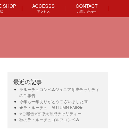
E SHOP
ACCESSS
CONTACT
通販
アクセス
お問い合わせ
最近の記事
ラルーチュコンペ⛳️ジュニア育成チャリティ
のご報告
今年も一年ありがとうございました🙇‍♀️
🍁ラ・ルーチュ AUTUMN FAIR🍁
⭐️ご報告⭐️盲導犬育成チャリティー
秋のラ・ルーチュゴルフコンペ⛳️