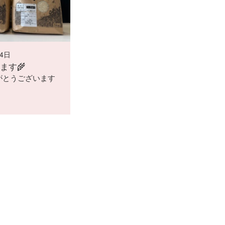
04日
ます🌾
がとうございます