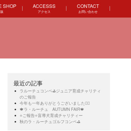
E SHOP
ACCESSS
CONTACT
通販
アクセス
お問い合わせ
最近の記事
ラルーチュコンペ⛳️ジュニア育成チャリティ
のご報告
今年も一年ありがとうございました🙇‍♀️
🍁ラ・ルーチュ AUTUMN FAIR🍁
⭐️ご報告⭐️盲導犬育成チャリティー
秋のラ・ルーチュゴルフコンペ⛳️