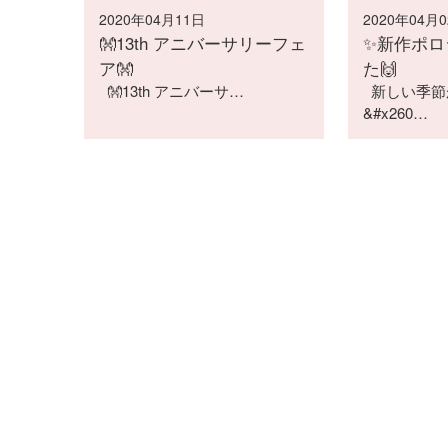
2020年04月11日
2020年04月
👐13th アニバーサリーフェ
✨新作ポロ
ア👐
た🙌
👐13th アニバーサ…
新しい季節
&#x260…