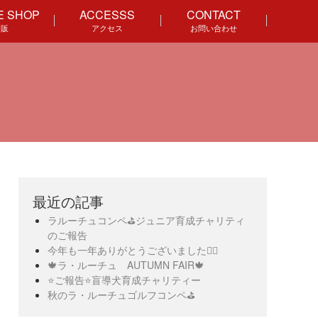
E SHOP
ACCESSS
CONTACT
通販
アクセス
お問い合わせ
最近の記事
ラルーチュコンペ⛳️ジュニア育成チャリティ
のご報告
今年も一年ありがとうございました🙇‍♀️
🍁ラ・ルーチュ AUTUMN FAIR🍁
⭐️ご報告⭐️盲導犬育成チャリティー
秋のラ・ルーチュゴルフコンペ⛳️