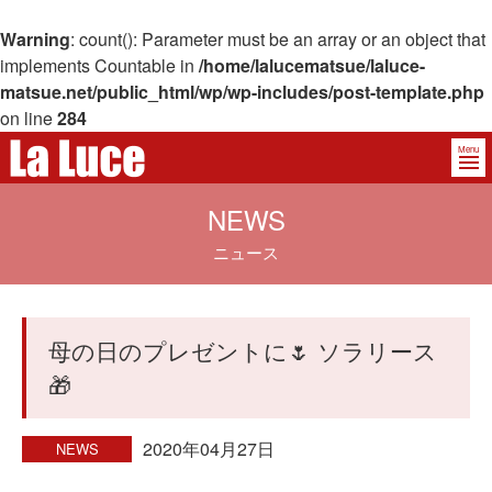
Warning
: count(): Parameter must be an array or an object that
implements Countable in
/home/lalucematsue/laluce-
matsue.net/public_html/wp/wp-includes/post-template.php
on line
284
Menu
NEWS
ニュース
母の日のプレゼントに🌷 ソラリース
🎁
2020年04月27日
NEWS