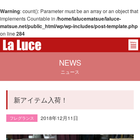
Warning
: count(): Parameter must be an array or an object that
implements Countable in
/home/lalucematsue/laluce-
matsue.net/public_html/wp/wp-includes/post-template.php
on line
284
Menu
NEWS
ニュース
新アイテム入荷！
2018年12月11日
フレグランス