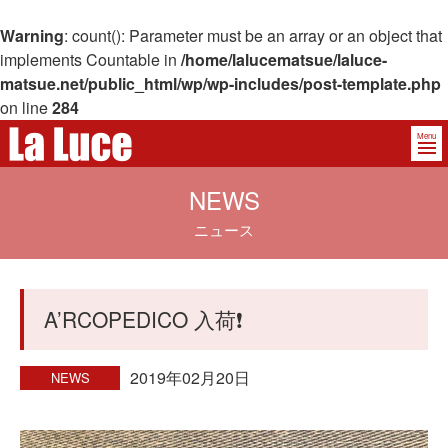
Warning
: count(): Parameter must be an array or an object that
implements Countable in
/home/lalucematsue/laluce-
matsue.net/public_html/wp/wp-includes/post-template.php
on line
284
Menu
NEWS
ニュース
A’RCOPEDICO 入荷❗️
2019年02月20日
NEWS