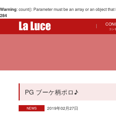
Warning
: count(): Parameter must be an array or an object th
284
CON
コン
PG ブーケ柄ポロ♪
2019年02月27日
NEWS