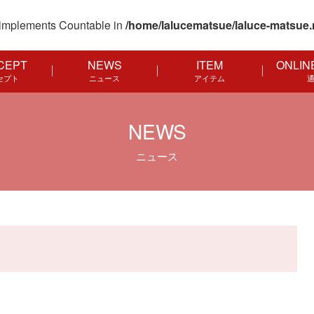
at implements Countable in
/home/lalucematsue/laluce-matsue.
CEPT
NEWS
ITEM
ONLIN
セプト
ニュース
アイテム
NEWS
ニュース