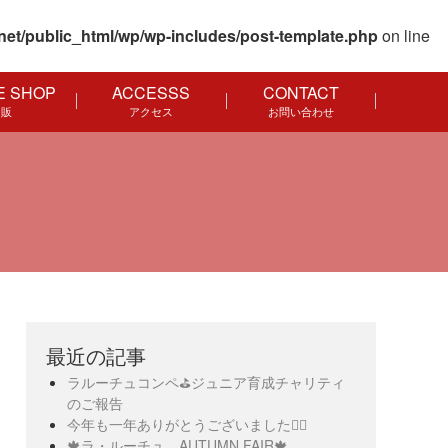
net/public_html/wp/wp-includes/post-template.php
on line
E SHOP
ACCESSS
CONTACT
通販
アクセス
お問い合わせ
最近の記事
ラルーチュコンペ⛳️ジュニア育成チャリティ
のご報告
今年も一年ありがとうございました🙇‍♀️
🍁ラ・ルーチュ AUTUMN FAIR🍁