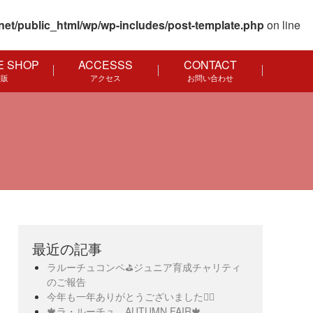
net/public_html/wp/wp-includes/post-template.php
on line
E SHOP
ACCESSS
CONTACT
通販
アクセス
お問い合わせ
最近の記事
ラルーチュコンペ⛳️ジュニア育成チャリティ
のご報告
今年も一年ありがとうございました🙇‍♀️
🍁ラ・ルーチュ AUTUMN FAIR🍁