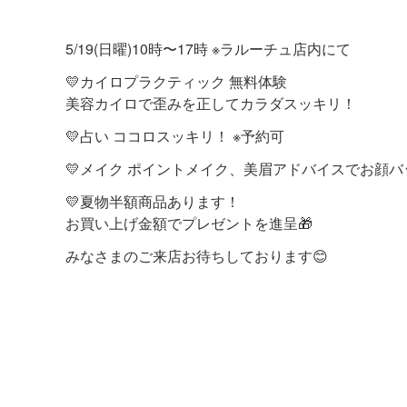
5/19(日曜)10時〜17時 ※ラルーチュ店内にて
💛カイロプラクティック 無料体験
美容カイロで歪みを正してカラダスッキリ！
💛占い ココロスッキリ！ ※予約可
💛メイク ポイントメイク、美眉アドバイスでお顔バ
💛夏物半額商品あります！
お買い上げ金額でプレゼントを進呈🎁
みなさまのご来店お待ちしております😊