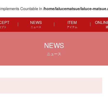
at implements Countable in
/home/lalucematsue/laluce-matsue.
CEPT
NEWS
ITEM
ONLIN
セプト
ニュース
アイテム
NEWS
ニュース