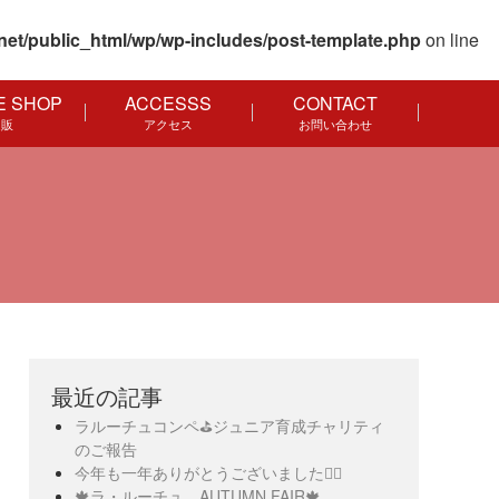
net/public_html/wp/wp-includes/post-template.php
on line
E SHOP
ACCESSS
CONTACT
通販
アクセス
お問い合わせ
最近の記事
ラルーチュコンペ⛳️ジュニア育成チャリティ
のご報告
今年も一年ありがとうございました🙇‍♀️
🍁ラ・ルーチュ AUTUMN FAIR🍁