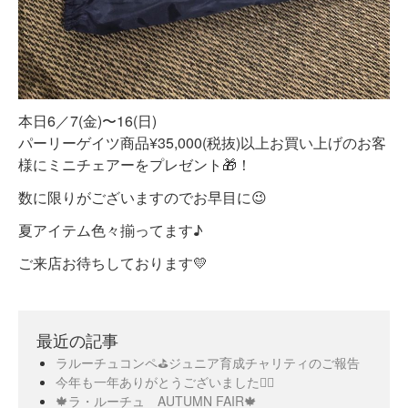
本日6／7(金)〜16(日)
パーリーゲイツ商品¥35,000(税抜)以上お買い上げのお客
様にミニチェアーをプレゼント🎁！
数に限りがございますのでお早目に😉
夏アイテム色々揃ってます♪
ご来店お待ちしております💛
最近の記事
ラルーチュコンペ⛳️ジュニア育成チャリティのご報告
今年も一年ありがとうございました🙇‍♀️
🍁ラ・ルーチュ AUTUMN FAIR🍁