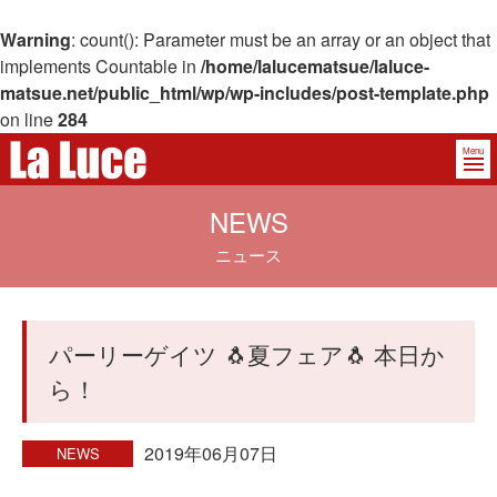
Warning
: count(): Parameter must be an array or an object that
implements Countable in
/home/lalucematsue/laluce-
matsue.net/public_html/wp/wp-includes/post-template.php
on line
284
Menu
NEWS
ニュース
パーリーゲイツ 🐧夏フェア🐧 本日か
ら！
2019年06月07日
NEWS