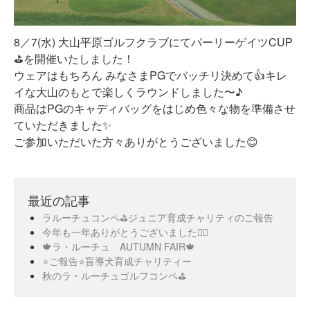
8／7(水) 大山平原ゴルフクラブにてパーリーゲイツCUP
⛳️を開催いたしました！
ウェアはもちろん みなさまPGでバッチリ決めて👍キレ
イな大山のもとで楽しくラウンドしました〜♪
商品はPGのキャディバッグをはじめ色々な物を準備させ
ていただきました✨
ご参加いただいた方々ありがとうございました😊
最近の記事
ラルーチュコンペ⛳️ジュニア育成チャリティのご報告
今年も一年ありがとうございました🙇‍♀️
🍁ラ・ルーチュ AUTUMN FAIR🍁
⭐️ご報告⭐️盲導犬育成チャリティー
秋のラ・ルーチュゴルフコンペ⛳️