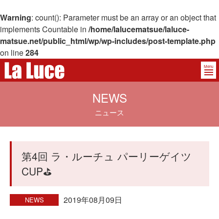
Warning
: count(): Parameter must be an array or an object that
implements Countable in
/home/lalucematsue/laluce-
matsue.net/public_html/wp/wp-includes/post-template.php
on line
284
Menu
NEWS
ニュース
第4回 ラ・ルーチュ パーリーゲイツ
CUP⛳️
2019年08月09日
NEWS