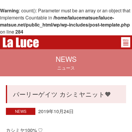
Warning
: count(): Parameter must be an array or an object that
implements Countable in
/home/lalucematsue/laluce-
matsue.net/public_html/wp/wp-includes/post-template.php
on line
284
Menu
NEWS
ニュース
パーリーゲイツ カシミヤニット🧡
2019年10月24日
NEWS
カシミヤ100% ♡