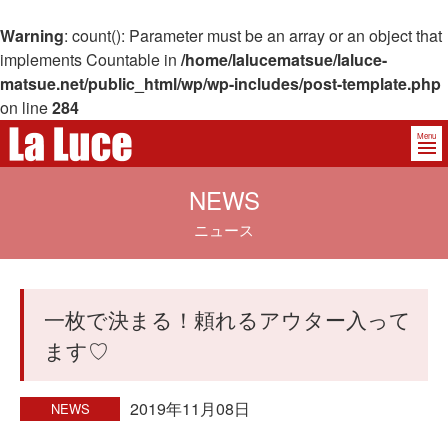
Warning
: count(): Parameter must be an array or an object that
implements Countable in
/home/lalucematsue/laluce-
matsue.net/public_html/wp/wp-includes/post-template.php
on line
284
Menu
NEWS
ニュース
一枚で決まる！頼れるアウター入って
ます♡
2019年11月08日
NEWS