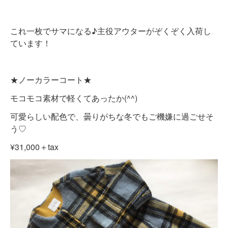
これ一枚でサマになる♪主役アウターがぞくぞく入荷し
ています！
★ノーカラーコート★
モコモコ素材で軽くてあったか(^^)
可愛らしい配色で、曇りがちな冬でもご機嫌に過ごせそ
う♡
¥31,000＋tax