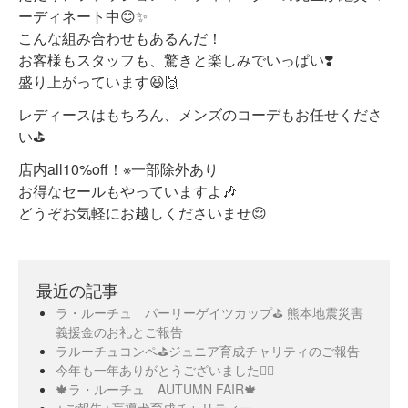
ーディネート中😊✨
こんな組み合わせもあるんだ！
お客様もスタッフも、驚きと楽しみでいっぱい❣️
盛り上がっています😆🙌
レディースはもちろん、メンズのコーデもお任せくださ
い⛳️
店内all10%off！※一部除外あり
お得なセールもやっていますよ🎶
どうぞお気軽にお越しくださいませ😌
最近の記事
ラ・ルーチュ パーリーゲイツカップ⛳️ 熊本地震災害
義援金のお礼とご報告
ラルーチュコンペ⛳️ジュニア育成チャリティのご報告
今年も一年ありがとうございました🙇‍♀️
🍁ラ・ルーチュ AUTUMN FAIR🍁
⭐️ご報告⭐️盲導犬育成チャリティー