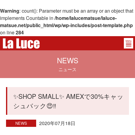
Warning
: count(): Parameter must be an array or an object that
implements Countable in
/home/lalucematsue/laluce-
matsue.net/public_html/wp/wp-includes/post-template.php
on line
284
Menu
NEWS
ニュース
✨SHOP SMALL✨ AMEXで30%キャッ
シュバック😍‼️
2020年07月18日
NEWS