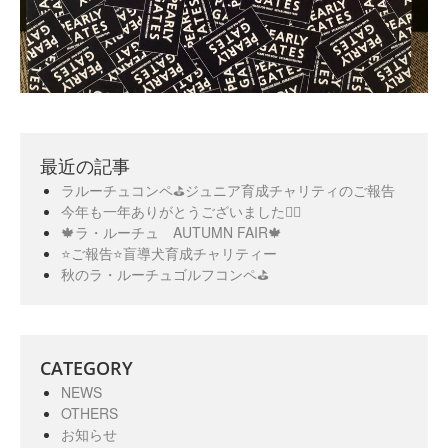
最近の記事
ラルーチュコンペ⛳️ジュニア育成チャリティのご報告
今年も一年ありがとうございました🙇‍♀️
🍁ラ・ルーチュ AUTUMN FAIR🍁
⭐️ご報告⭐️盲導犬育成チャリティー
秋のラ・ルーチュゴルフコンペ⛳️
CATEGORY
NEWS
OTHERS
お知らせ