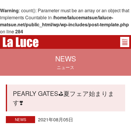
Warning
: count(): Parameter must be an array or an object that
implements Countable in
/home/lalucematsue/laluce-
matsue.net/public_html/wp/wp-includes/post-template.php
on line
284
Menu
NEWS
ニュース
PEARLY GATES⛳️夏フェア始まりま
す❣️
2021年08月05日
NEWS