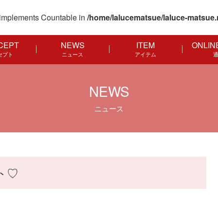
at implements Countable in
/home/lalucematsue/laluce-matsue.
CEPT
NEWS
ITEM
ONLIN
セプト
ニュース
アイテム
NEWS
ニュース
ト♡