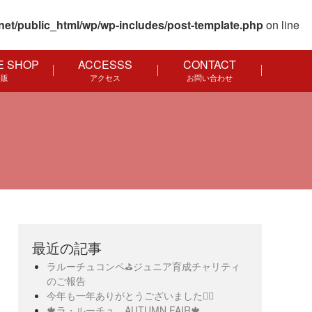
net/public_html/wp/wp-includes/post-template.php
on line
E SHOP
ACCESSS
CONTACT
通販
アクセス
お問い合わせ
最近の記事
ラルーチュコンペ⛳️ジュニア育成チャリティ
のご報告
今年も一年ありがとうございました🙇‍♀️
🍁ラ・ルーチュ AUTUMN FAIR🍁