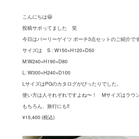
こんにちは
😃
投稿サボってました 笑
今日はパーリーゲイツ ポーチ3点セットのご紹介で
サイズは S : W150×H120×D50
M:W240×H190×D80
L: W300×H240×D100
LサイズはPGのカタログがぴったりでした。
使い方は人それぞれですよね〜！ Mサイズはラウ
もちろん、旅行にも‼︎
¥15,400 (税込)