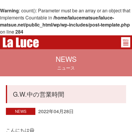
Warning
: count(): Parameter must be an array or an object that
implements Countable in
/home/lalucematsue/laluce-
matsue.net/public_html/wp/wp-includes/post-template.php
on line
284
Menu
NEWS
ニュース
G.W.中の営業時間
2022年04月28日
NEWS
こんにちは😃