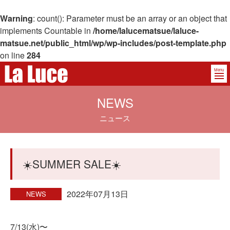
Warning
: count(): Parameter must be an array or an object that
implements Countable in
/home/lalucematsue/laluce-
matsue.net/public_html/wp/wp-includes/post-template.php
on line
284
Menu
NEWS
ニュース
☀️SUMMER SALE☀️
2022年07月13日
NEWS
7/13(水)〜