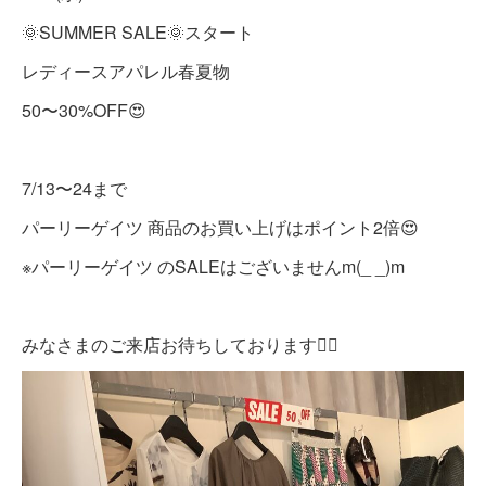
🌞SUMMER SALE🌞スタート
レディースアパレル春夏物
50〜30%OFF😍
7/13〜24まで
パーリーゲイツ 商品のお買い上げはポイント2倍😍
※パーリーゲイツ のSALEはございませんm(_ _)m
みなさまのご来店お待ちしております🙇‍♀️