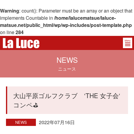
Warning
: count(): Parameter must be an array or an object that
implements Countable in
/home/lalucematsue/laluce-
matsue.net/public_html/wp/wp-includes/post-template.php
on line
284
Menu
NEWS
ニュース
大山平原ゴルフクラブ ‘THE 女子会‘
コンペ⛳️
2022年07月16日
NEWS