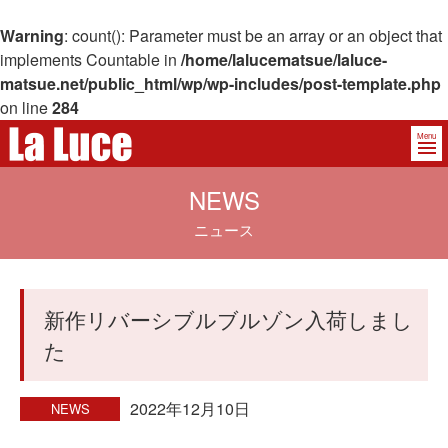
Warning
: count(): Parameter must be an array or an object that
implements Countable in
/home/lalucematsue/laluce-
matsue.net/public_html/wp/wp-includes/post-template.php
on line
284
Menu
NEWS
ニュース
新作リバーシブルブルゾン入荷しまし
た
2022年12月10日
NEWS