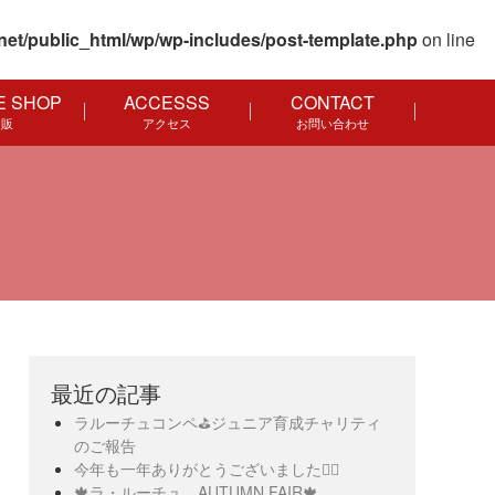
net/public_html/wp/wp-includes/post-template.php
on line
E SHOP
ACCESSS
CONTACT
通販
アクセス
お問い合わせ
最近の記事
ラルーチュコンペ⛳️ジュニア育成チャリティ
のご報告
今年も一年ありがとうございました🙇‍♀️
🍁ラ・ルーチュ AUTUMN FAIR🍁