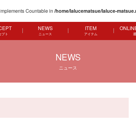
at implements Countable in
/home/lalucematsue/laluce-matsue.
CEPT
NEWS
ITEM
ONLIN
セプト
ニュース
アイテム
NEWS
ニュース