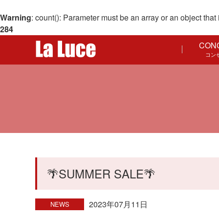
Warning
: count(): Parameter must be an array or an object th
284
CON
コン
🌴SUMMER SALE🌴
2023年07月11日
NEWS