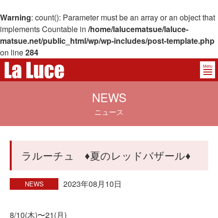
Warning
: count(): Parameter must be an array or an object that
implements Countable in
/home/lalucematsue/laluce-
matsue.net/public_html/wp/wp-includes/post-template.php
on line
284
Menu
NEWS
ニュース
ラルーチュ ♦️夏のレッドバザール♦️
2023年08月10日
NEWS
8/10(木)〜21(月)