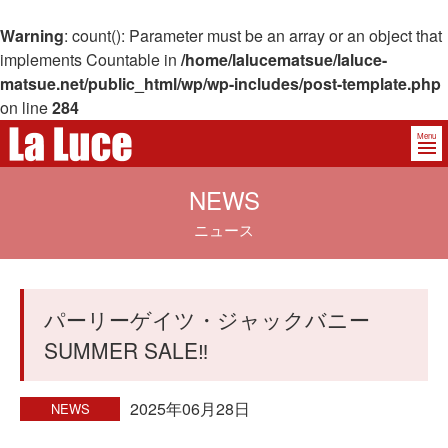
Warning
: count(): Parameter must be an array or an object that
implements Countable in
/home/lalucematsue/laluce-
matsue.net/public_html/wp/wp-includes/post-template.php
on line
284
Menu
NEWS
ニュース
パーリーゲイツ・ジャックバニー
SUMMER SALE‼️
2025年06月28日
NEWS