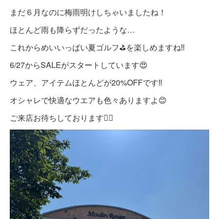
まだ６月なのに梅雨明けしちゃいましたね！
ほとんど雨も降らずだったような…
これからめいいっぱい夏ゴルフ⛳️を楽しめますね‼️
6/27からSALEがスタートしています😍
ウェア、アイテムほとんどが20%OFFです‼️
オシャレで快適なウエアも色々ありますよ
😊
ご来店お待ちしております🙇‍♀️