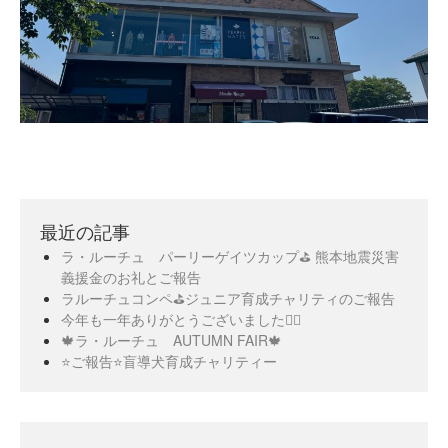
最近の記事
ラ・ルーチュ パーリーゲイツカップ⛳️ 熊本地震災害
義援金のお礼とご報告
ラルーチュコンペ⛳️ジュニア育成チャリティのご報告
今年も一年ありがとうございました🙇‍♀️
🍁ラ・ルーチュ AUTUMN FAIR🍁
⭐️ご報告⭐️盲導犬育成チャリティー