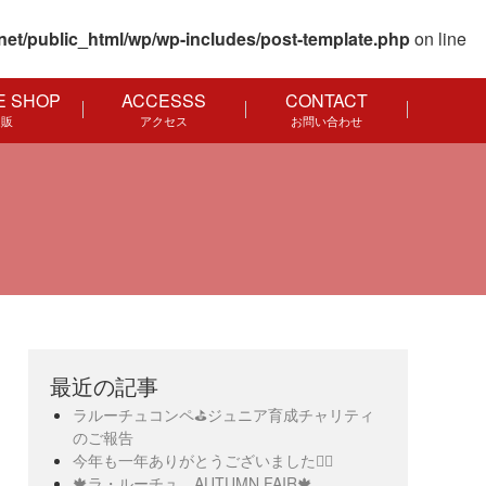
net/public_html/wp/wp-includes/post-template.php
on line
E SHOP
ACCESSS
CONTACT
通販
アクセス
お問い合わせ
最近の記事
ラルーチュコンペ⛳️ジュニア育成チャリティ
のご報告
今年も一年ありがとうございました🙇‍♀️
🍁ラ・ルーチュ AUTUMN FAIR🍁