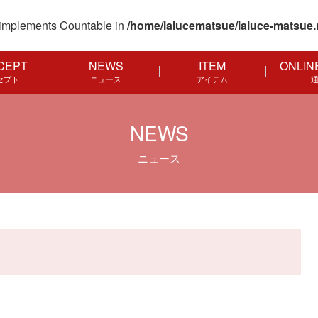
at implements Countable in
/home/lalucematsue/laluce-matsue.
CEPT
NEWS
ITEM
ONLIN
セプト
ニュース
アイテム
NEWS
ニュース